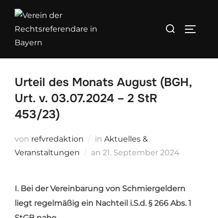
Zum
Inhalt
Suchen
SEITEN
springen
nach:
Urteil des Monats August (BGH,
Urt. v. 03.07.2024 – 2 StR
453/23)
von
refvredaktion
in
Aktuelles &
Veröffentlicht
Veranstaltungen
an
21. September 2024
am
I. Bei der Vereinbarung von Schmiergeldern
liegt regelmäßig ein Nachteil i.S.d. § 266 Abs. 1
StGB nahe.