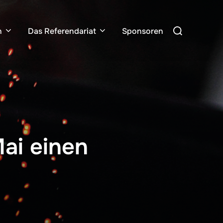
Suchen
n
Das Referendariat
Sponsoren
nach:
ai einen