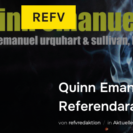
Zum
Inhalt
springen
Quinn Emanu
Referendara
von
refvredaktion
in
Aktuell