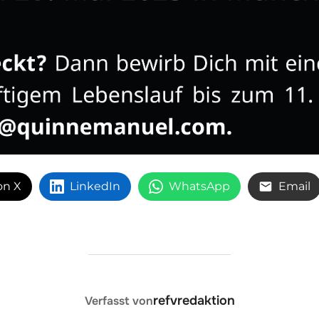
on X
LinkedIn
WhatsApp
Email
BEITRAGSAUTOR
refvredaktion
Verfasst von