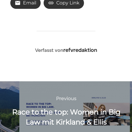
Email
Copy Link
BEITRAGSAUTOR
refvredaktion
Verfasst von
Beitragsnavigation
Previous
Previous
Race to the top: Women in Big
Law mit Kirkland & Ellis