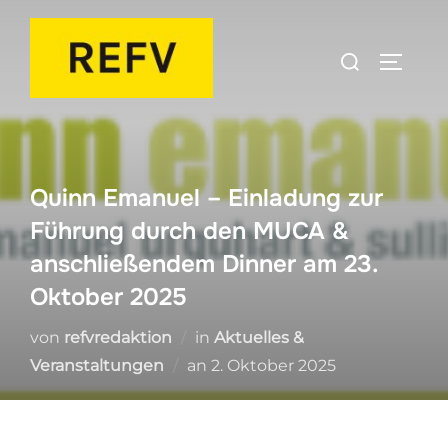
Zum
Inhalt
Suchen
SEITEN
springen
nach:
Quinn Emanuel – Einladung zur
Führung durch den MUCA &
anschließendem Dinner am 23.
Oktober 2025
von
refvredaktion
in
Aktuelles &
Veröffentlicht
Veranstaltungen
an
2. Oktober 2025
am