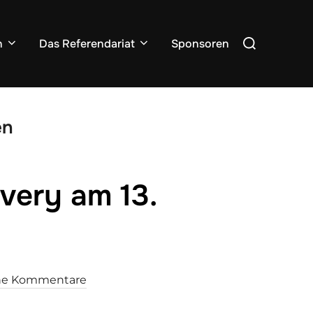
Suchen
n
Das Referendariat
Sponsoren
nach:
en
very am 13.
ne Kommentare