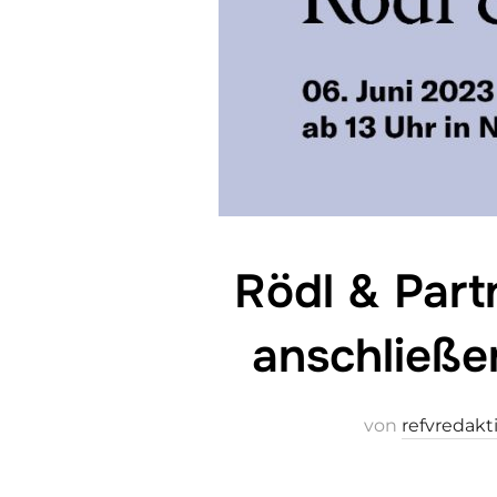
Rödl & Part
anschließe
von
refvredakt