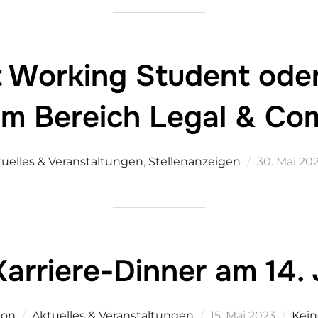
t Working Student ode
im Bereich Legal & Co
Veröffentli
uelles & Veranstaltungen
,
Stellenanzeigen
30. Mai 20
am
Karriere-Dinner am 14.
Veröffentlicht
ion
Aktuelles & Veranstaltungen
15. Mai 2023
Kei