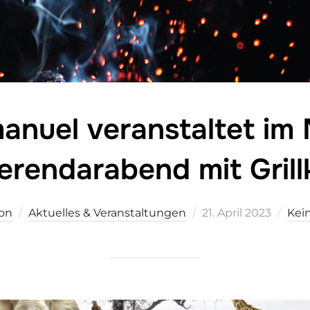
anuel veranstaltet im 
erendarabend mit Grill
Veröffentlicht
ion
Aktuelles & Veranstaltungen
21. April 2023
Kei
am