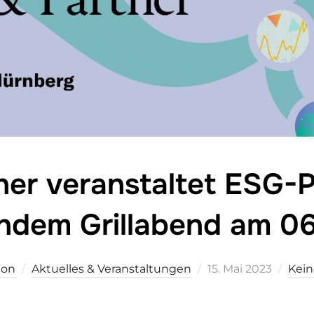
ner veranstaltet ESG-P
ndem Grillabend am 06
Veröffentlicht
ion
Aktuelles & Veranstaltungen
15. Mai 2023
Kei
am