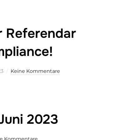
r Referendar
mpliance!
cht
23
Keine Kommentare
 Juni 2023
ne Kommentare