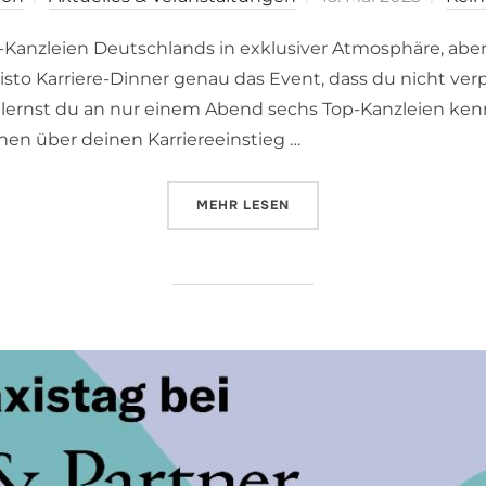
am
-Kanzleien Deutschlands in exklusiver Atmosphäre, a
sto Karriere-Dinner genau das Event, dass du nicht verp
 lernst du an nur einem Abend sechs Top-Kanzleien ken
nen über deinen Karriereeinstieg …
ÜBER „CLAVISTO KARRIERE-DINN
MEHR
LESEN