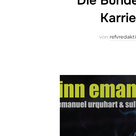
Die Bunde
Karri
von
refvredakt