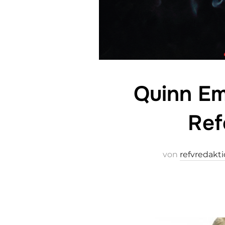
Quinn Em
Ref
von
refvredakt