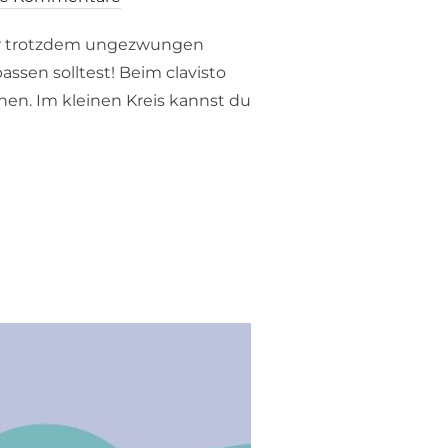
ber trotzdem ungezwungen
assen solltest! Beim clavisto
nen. Im kleinen Kreis kannst du
ER AM 14. JUNI 2023“