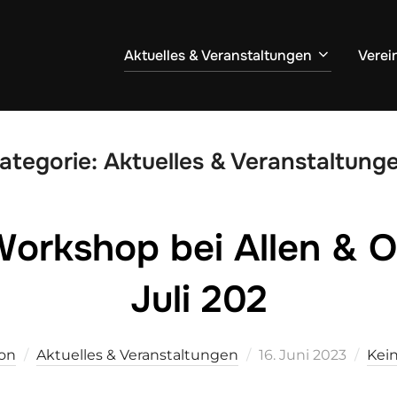
Aktuelles & Veranstaltungen
Verei
ategorie:
Aktuelles & Veranstaltung
Workshop bei Allen & O
Juli 202
Veröffentlicht
ion
Aktuelles & Veranstaltungen
16. Juni 2023
Kei
am