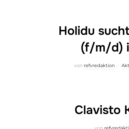
Holidu such
(f/m/d) 
von
refvredaktion
Akt
Clavisto 
von
refvredakt