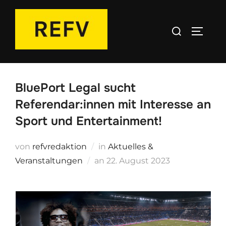
Zum
Inhalt
Suchen
SEITEN
springen
nach:
BluePort Legal sucht
Referendar:innen mit Interesse an
Sport und Entertainment!
von
refvredaktion
in
Aktuelles &
Veröffentlicht
Veranstaltungen
an
22. August 2023
am