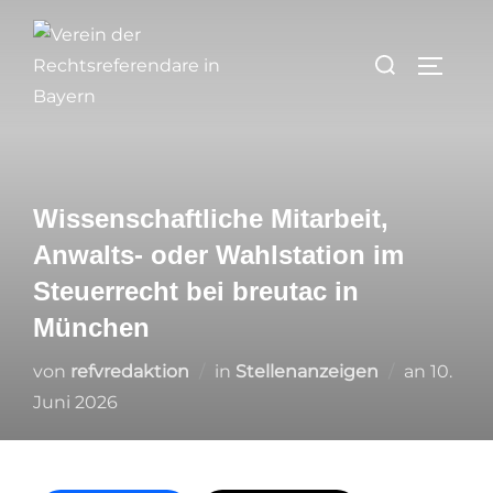
Zum
Inhalt
Suchen
SEITEN
springen
nach:
Wissenschaftliche Mitarbeit,
Anwalts- oder Wahlstation im
Steuerrecht bei breutac in
München
Veröffe
von
refvredaktion
in
Stellenanzeigen
an
10.
am
Juni 2026