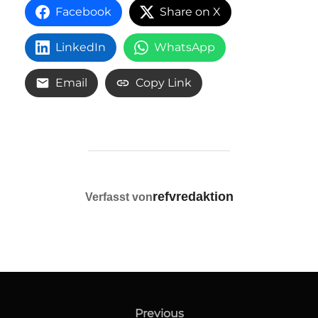
Facebook
Share on X
LinkedIn
WhatsApp
Email
Copy Link
BEITRAGSAUTOR
refvredaktion
Verfasst von
Beitragsnavigation
Previous
Previous