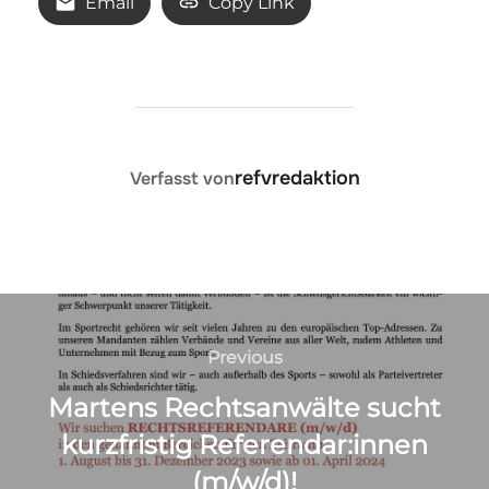
Email
Copy Link
BEITRAGSAUTOR
refvredaktion
Verfasst von
Beitragsnavigation
Previous
Previous
Martens Rechtsanwälte sucht
kurzfristig Referendar:innen
(m/w/d)!