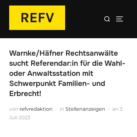
Zum
Inhalt
Suchen
SEITEN
springen
nach:
Warnke/Häfner Rechtsanwälte
sucht Referendar:in für die Wahl-
oder Anwaltsstation mit
Schwerpunkt Familien- und
Erbrecht!
Veröffe
von
refvredaktion
in
Stellenanzeigen
an
3.
am
Juli 2023