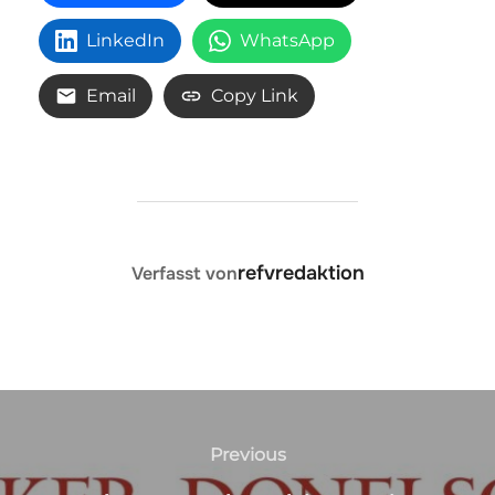
LinkedIn
WhatsApp
Email
Copy Link
BEITRAGSAUTOR
refvredaktion
Verfasst von
Beitragsnavigation
Previous
Previous