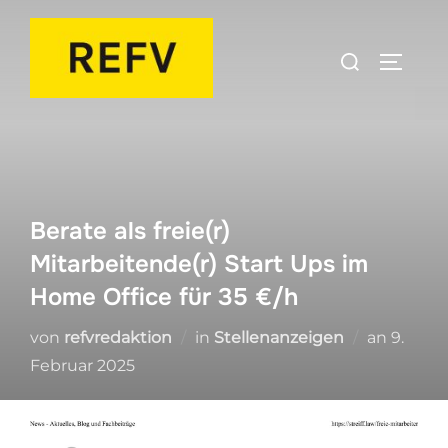
Zum
Inhalt
Suchen
SEITEN
springen
nach:
Berate als freie(r)
Mitarbeitende(r) Start Ups im
Home Office für 35 €/h
Veröffe
von
refvredaktion
in
Stellenanzeigen
an
9.
am
Februar 2025