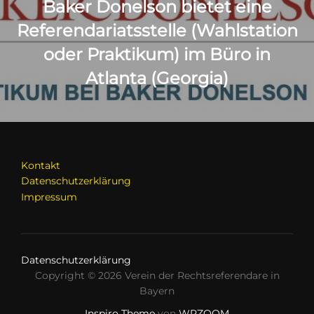
Baker Donelson bietet eine
Referendariatsstelle (Wahlstation
oder Praktikum) im Büro in
Atlanta (Georgia)
Kontakt
Datenschutzerklärung
Impressum
Datenschutzerklärung
Copyright © 2026 Verein der Rechtsreferendare in
Bayern
Inspiro Theme
von
WPZOOM