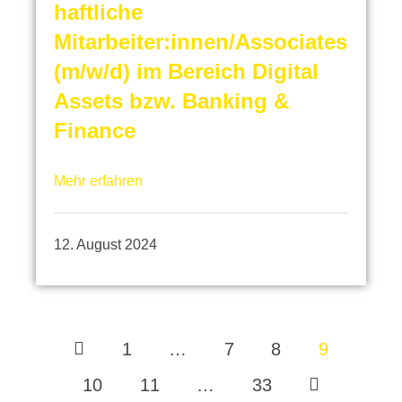
haftliche
Mitarbeiter:innen/Associates
(m/w/d) im Bereich Digital
Assets bzw. Banking &
Finance
Mehr erfahren
12. August 2024
1
…
7
8
9
10
11
…
33