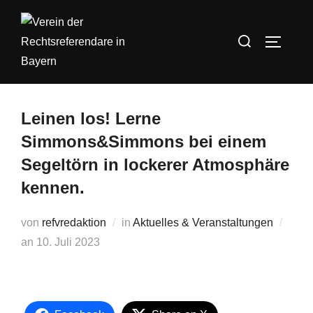
Zum
Inhalt
Suchen
SEITEN
springen
nach:
Leinen los! Lerne
Simmons&Simmons bei einem
Segeltörn in lockerer Atmosphäre
kennen.
von
refvredaktion
in
Aktuelles & Veranstaltungen
Veröffentlicht
an
10. Juli 2023
am