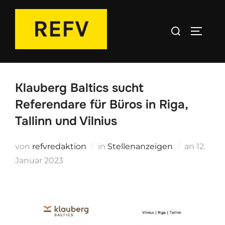
Zum
Inhalt
Suchen
SEITEN
springen
nach:
Klauberg Baltics sucht
Referendare für Büros in Riga,
Tallinn und Vilnius
Veröffe
von
refvredaktion
in
Stellenanzeigen
an
12.
am
Januar 2023