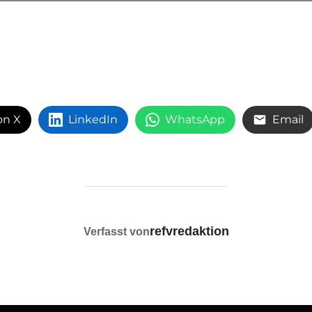
on X
LinkedIn
WhatsApp
Email
BEITRAGSAUTOR
refvredaktion
Verfasst von