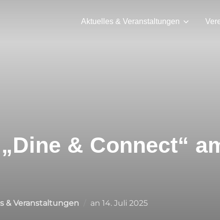
Aktuelles & Veranstaltungen
Ver
 „Dine & Connect“ am
Veröffentlicht
es & Veranstaltungen
an
14. Juli 2025
am