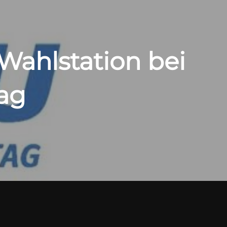
Wahlstation bei
ag