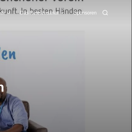
Suchen
ein
Das Referendariat
Sponsoren
nach:
n