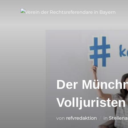
Zum
Inhalt
springen
Der Münchn
Volljuristen
von
refvredaktion
in
Stellen