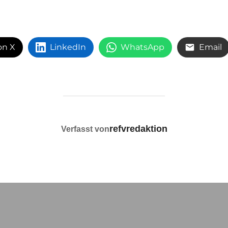
on X
LinkedIn
WhatsApp
Email
BEITRAGSAUTOR
refvredaktion
Verfasst von